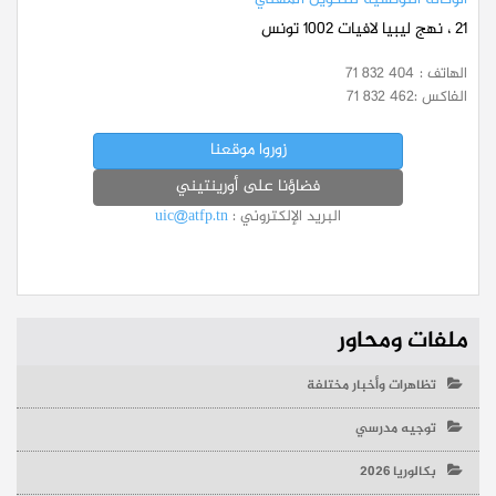
الوكالة التونسية للتكوين المهني
21 ، نهج ليبيا لافيات 1002 تونس
الهاتف :
71 832 404
الفاكس :
71 832 462
زوروا موقعنا
فضاؤنا على أورينتيني
البريد الإلكتروني :
uic@atfp.tn
ملفات ومحاور
تظاهرات وأخبار مختلفة
توجيه مدرسي
بكالوريا 2026