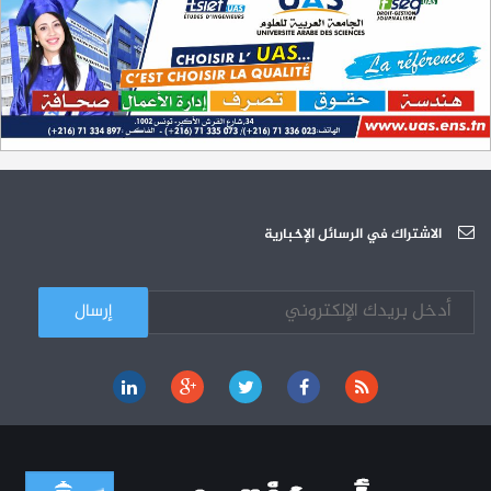
سبتمبر 2023
L'Université Arabe des Sciences : Avis à tous les étudiant(e)s
31-12
200 منحة لطلبة الطب التونسيين في جامعة هارفارد ‏الأمريكية‏
12-05
الجامعة العربية للعلوم تونس (U.A.S) : عرض لآخر إصدارات دار اليمامة
26-10
دورة تكوينية - الجامعة العربية للعلوم
07-10
الجامعة العربية للعلوم : دورة تكوينية
الاشتراك في الرسائل الإخبارية
03-10