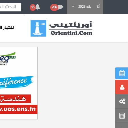
باحث عن تكوين
أنا
باك 2026
15
266
اختبار 