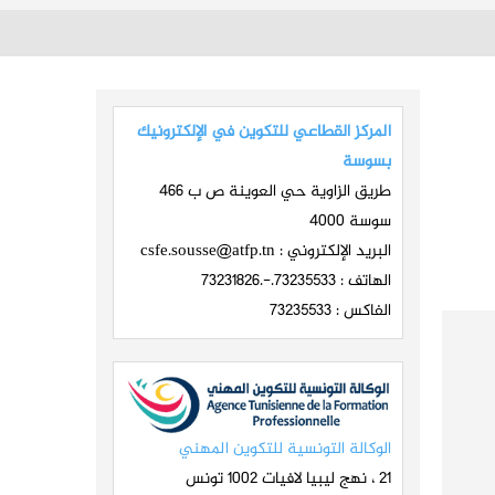
المركز القطاعي للتكوين في الإلكترونيك
بسوسة
طريق الزاوية حي العوينة ص ب 466
سوسة 4000
البريد الإلكتروني :
csfe.sousse@atfp.tn
الهاتف : 73235533.-.73231826
الفاكس : 73235533
الوكالة التونسية للتكوين المهني
21 ، نهج ليبيا لافيات 1002 تونس