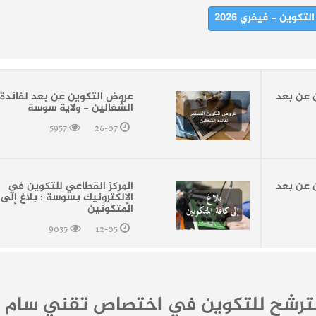
كوين - فيفري 2026
 عن بعد
عروض التكوين عن بعد لفائدة
الشغالين - ولاية سوسة
5957
26-07
 عن بعد
المركز القطاعي للتكوين في
الإلكترونيك بسوسة : بلاغ إلى 
المتكونين
9035
12-05
لترشح للتكوين في اختصاص تقني سام