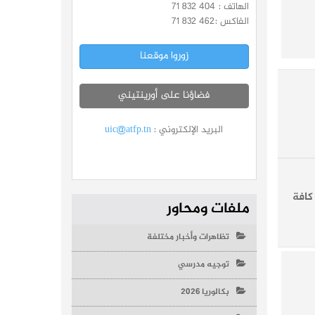
الهاتف :
71 832 404
الفاكس :
71 832 462
زوروا موقعنا
فضاؤنا على أورينتيني
البريد الإلكتروني :
uic@atfp.tn
كافة
ملفات ومحاور
تظاهرات وأخبار مختلفة
توجيه مدرسي
بكالوريا 2026