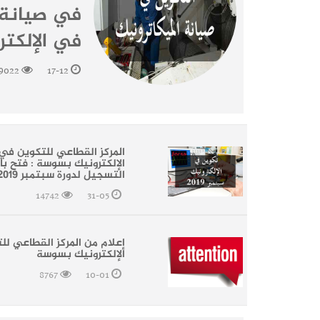
في صيانة ا
في الإلكت
9022
17-12
المركز القطاعي للتكوين في
الإلكترونيك بسوسة : فتح با
التسجيل لدورة سبتمبر 2019
14742
31-05
إعلام من المركز القطاعي ل
الإلكترونيك بسوسة
8767
10-01