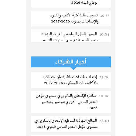
الوطني لسنة 2026
تسجيل طلبة كلية الآداب والفنون
10:37
والإنسانيات بمنوبة 2026-2027
المعهد العالي للرياضة و التربية البدنية
10:04
بقصر السعيد : ترسيم السنوات الثانية
والثالثة دكتوراه
تمديد آجال الترشح للماجستير بكلية العلوم
08:43
أخبار الشركاء
بقابس 2026-2027
إنتداب تلامذة ضباط (فتيان وفتيات)
23-06
كلية العلوم الإقتصادية والتصرف بسوسة :
08:38
بالأكاديميات العسكرية 2026-2027
الترشح لماجستير مهني جديد
مناظرة الإلتحاق بالتكوين في مستوى مؤهل
10-06
الترشح للماجستير بالمعهد العالي للرياضة
08:00
التقني السامي - دورتي سبتمبر ونوفمبر
والتربية البدنية بصفاقس 2026-2027
2026
نتائج القبول الأولي لمناظرة إنتداب أساتذة
04-08
النتائج النهائية لمناظرة الإلتحاق بالتكوين في
26-01
التعليم الثانوي والفني والتقني
مستوى مؤهل التقني السامي فيفري 2026
المركز القطاعي للتكوين في الآلية الفلاحية
04-08