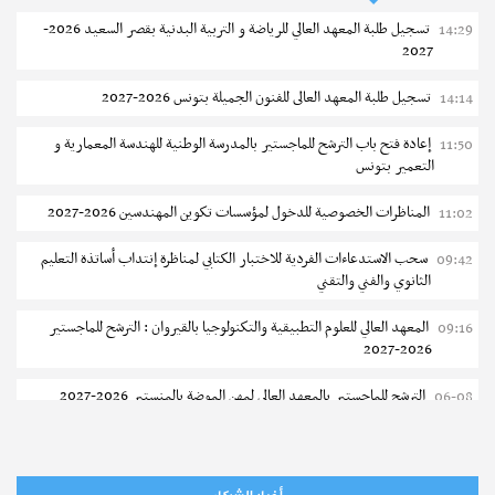
تسجيل طلبة المعهد العالي للرياضة و التربية البدنية بقصر السعيد 2026-
14:29
2027
تسجيل طلبة المعهد العالى للفنون الجميلة بتونس 2026-2027
14:14
إعادة فتح باب الترشح للماجستير بالمدرسة الوطنية للهندسة المعمارية و
11:50
التعمير بتونس
المناظرات الخصوصية للدخول لمؤسسات تكوين المهندسين 2026-2027
11:02
مناظرات انتداب
مناظرة لإنتداب تلامذة ضباط صف لفائدة جيش البر (فتيان وفتيات)
سحب الاستدعاءات الفردية للاختبار الكتابي لمناظرة إنتداب أساتذة التعليم
09:42
الثانوي والفني والتقني
المعهد العالي للعلوم التطبيقية والتكنولوجيا بالقيروان : الترشح للماجستير
09:16
نشر في
07-07-2026 – مطالعات : 3201
2026-2027
الترشح للماجستير بالمعهد العالي لمهن الموضة بالمنستير 2026-2027
06-08
سحب إستدعاء مناظرة إعادة التوجيه أوت 2026 - جامعة سوسة
06-08
تمديد آجال الترشح للماجستير بالمعهد العالي لعلوم و تقنيات المياه بقابس
05-08