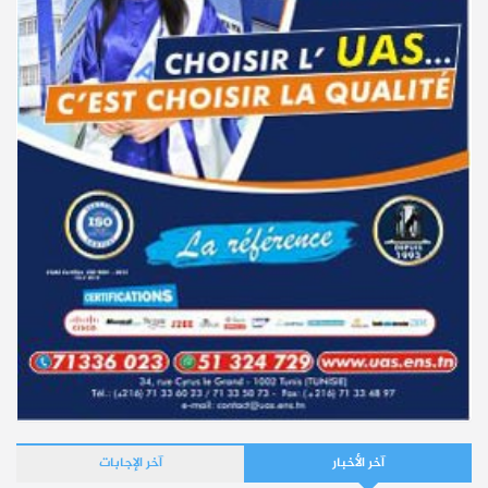
نشر في
07-07-2026 – مطالعات : 2412
نشر في
03-07-2023 – مطالعات : 31596
مناظرات انتداب
مناظرة لإنتداب جنود متطوعين لفائدة جيش الطيران
نشر في
07-07-2026 – مطالعات : 1813
آخر الأخبار
آخر الإجابات