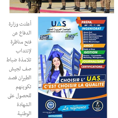
أعلنت وزارة
الدفاع عن
فتح مناظرة
لإنتداب
تلامذة ضباط
صف لجيش
الطيران قصد
تكوينهم
للحصول على
الشهادة
الوطنية