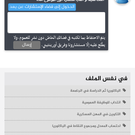
الدخول إلى فضاء الإستشارات عن بعد
مناظرات انتداب
مناظرة لإنتداب تلامذة ضباط صف لفائدة جيش البر (فتيان وفتيات)
إجابات
ماهو اختصاص العلوم العسكرية بالأكاديمية العسكرية ؟
يتمّ الاحتفاظ بما تكتبه في فضائك الخاصّ دون نشر للعموم، ولا
إرسال
يطّلع عليه إلّا مستشارونا وفريق أورينتيني.
نشر في
07-07-2026 – مطالعات : 3201
نشر في
03-07-2023 – مطالعات : 31596
في نفس الملف
الباكلوريا ثم الدراسة في الجامعة
انتداب للوظيفة العمومية
التكوين في المهن العسكرية
مستجدات
احتساب المعدل ومجموع النقاط في الباكلوريا
مناظرات الانتداب بوزارة الدفاع الوطني 2026