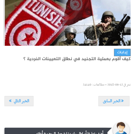
مناظرات انتداب
مناظرة لإنتداب جنود متطوعين لفائدة جيش الطيران
إجابات
كيف أقوم بعملية التجنيد في نطاق التعيينات الفردية ؟
نشر في
07-07-2026 – مطالعات : 1813
نشر في
12-09-2018 – مطالعات : 24140
الخبر السابق
الخبر التالي
أضف تعليقا أو اطلب استشارة حول الموضوع أعلاه