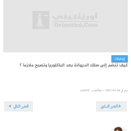
مناظرات انتداب
إنتداب تلامذة ضباط صف مباشرين بالبحرية (فتيان وفتيات)
إجابات
كيف تنضم إلى سلك الديوانة بعد الباكلوريا وتصبح ملازما ؟
نشر في
30-06-2026 – مطالعات : 2051
نشر في
16-07-2017 – مطالعات : 116528
الخبر السابق
الخبر التالي