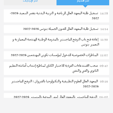
آخر الأخبار
آخر الإجابات
نشر في
16-07-2017 – مطالعات : 116528
تسجيل طلبة المعهد العالي للرياضة و التربية البدنية بقصر السعيد 2026-
14:29
2027
تسجيل طلبة المعهد العالى للفنون الجميلة بتونس 2026-2027
14:14
إعادة فتح باب الترشح للماجستير بالمدرسة الوطنية للهندسة المعمارية و
11:50
التعمير بتونس
المناظرات الخصوصية للدخول لمؤسسات تكوين المهندسين 2026-2027
11:02
مناظرات انتداب
إنتداب تلامذة ضباط صف مباشرين لفائدة جيش الطيران
سحب الاستدعاءات الفردية للاختبار الكتابي لمناظرة إنتداب أساتذة التعليم
09:42
الثانوي والفني والتقني
إجابات
ماهي أنوع المراحل التحضيرية ؟
المعهد العالي للعلوم التطبيقية والتكنولوجيا بالقيروان : الترشح للماجستير
09:16
نشر في
07-07-2026 – مطالعات : 1859
2026-2027
الترشح للماجستير بالمعهد العالي لمهن الموضة بالمنستير 2026-2027
06-08
نشر في
00-00-0 – مطالعات : 46636
سحب إستدعاء مناظرة إعادة التوجيه أوت 2026 - جامعة سوسة
06-08