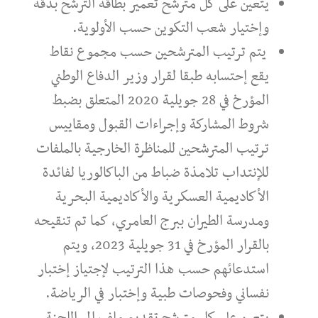
يتعين على كل مترشح تعمير بطاقة الترشح بدقة
وإختيار شعب التكوين حسب الأولوية.
يتم ترتيب المترشحين حسب مجموع نقاط
يقع إحتسابه طبقا لقرار وزير الدفاع الوطني
المؤرخ في 28 جويلية 2020 المتعلق بضبط
شروط المشاركة وإجراءات القبول ومقاييس
ترتيب المترشحين للمناظرة الخارجية بالملفات
للإنتداب تلامذة ضباط من الباكالوريا لفائدة
الأكاديمية العسكرية والأكاديمية البحرية
ومدرسة الطيران ببرج العامري، كما تم تنقيحه
بالقرار المؤرخ في 31 جويلية 2023، ويتم
استدعائهم حسب هذا الترتيب لإجتياز إختبار
نفساني وفحوصات طبية وإختبار في الرياضة.
يتعين على كل مترشح تقديم ملف إلى اللجنة