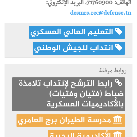
الهاتف: 71760900، البريد الإلكتروني:
desmrs.rec@defense.tn
التعليم العالي العسكري
انتداب للجيش الوطني
روابط مرفقة
رابط الترشح لإنتداب تلامذة
ضباط (فتيان وفتيات)
بالأكاديميات العسكرية
مدرسة الطيران برج العامري
الأكاديمية البحرية