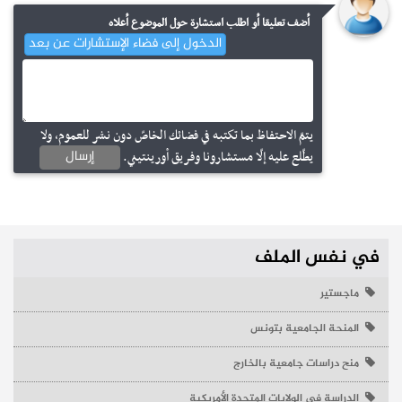
أضف تعليقا أو اطلب استشارة حول الموضوع أعلاه
الدخول إلى فضاء الإستشارات عن بعد
مناظرات انتداب
إنتداب تلامذة ضباط صف مباشرين لفائدة جيش الطيران
إجابات
ماهي أنوع المراحل التحضيرية ؟
يتمّ الاحتفاظ بما تكتبه في فضائك الخاصّ دون نشر للعموم، ولا
إرسال
يطّلع عليه إلّا مستشارونا وفريق أورينتيني.
نشر في
07-07-2026 – مطالعات : 1859
نشر في
00-00-0 – مطالعات : 46636
في نفس الملف
ماجستير
المنحة الجامعية بتونس
منح دراسات جامعية بالخارج
مناظرات انتداب
الدراسة في الولايات المتحدة الأمريكية