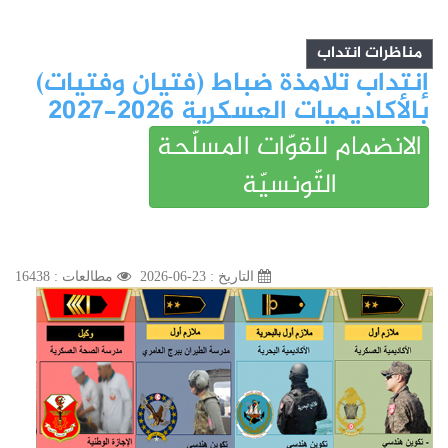
مناظرات انتداب
إنتداب تلامذة ضباط (فتيان وفتيات)
بالأكاديميات العسكرية 2026-2027
الانضمام للقوّات المسلّحة
التّونسيّة
التاريخ : 23-06-2026
مطالعات : 16438