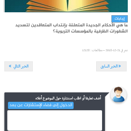
مستجدات
مناظرات إنتداب أساتذة التربية البدنية : بلاغ خاص بالناجحين في
القائمة التكميلية
إجابات
ما هي الأحكام الجديدة المتعلقة بإنتداب المتعاقدين لتسديد
الشغورات الظرفية بالمؤسسات التربوية؟
نشر في
31-07-2026 – مطالعات : 477
نشر في
21-12-2018 – مطالعات : 12128
الخبر السابق
الخبر التالي
أضف تعليقا أو اطلب استشارة حول الموضوع أعلاه
الدخول إلى فضاء الإستشارات عن بعد
مستجدات
نتائج القبول الأولي لمناظرة إنتداب أساتذة التعليم الثانوي والفني
والتقني
إجابات