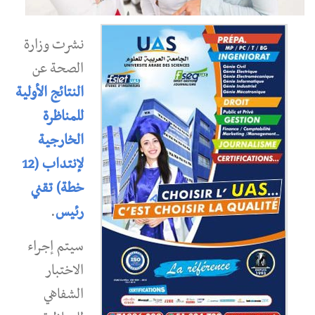
نشرت وزارة
الصحة عن
النتائج الأولية
للمناظرة
الخارجية
لإنتداب (12
خطة) تقني
رئيس
.
سيتم إجراء
الاختبار
الشفاهي