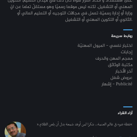
على الاستعداد و اتخاذ القرار سواء كان ذلك في ميدان التعليم، التكوين
المهني أو التشغيل. لكنه ليس موقعا رسميّا وهو مستقلّ تماما عن ايّ
وزارة أو إدارة رسميّة تعمل في مجالات التوجيه أو التعليم العالي أو
الثانوي أو التكوين المهني أو التشغيل.
روابط سريعة
اختبار نفسي - الميول المهنيّة
إجابات
معجم المهن والحرف
مكتبة الوثائق
آخر الأخبار
عروض شغل
إشهار - Publicité
آراء القراء
“نقطة ضوء في عالم العتمة.. شكرا لمن أوقد شمعة بدل أن يلعن الظلام.”