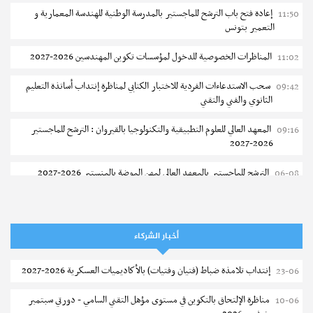
إعادة فتح باب الترشح للماجستير بالمدرسة الوطنية للهندسة المعمارية و
11:50
التعمير بتونس
المناظرات الخصوصية للدخول لمؤسسات تكوين المهندسين 2026-2027
11:02
مستجدات
نتائج القبول الأولي لمناظرة إنتداب أساتذة التعليم الثانوي والفني
سحب الاستدعاءات الفردية للاختبار الكتابي لمناظرة إنتداب أساتذة التعليم
09:42
والتقني
الثانوي والفني والتقني
إجابات
ما هي الإجراءات الجديدة الخاصة بعقود الأعوان المكلفين بالتدريس
المعهد العالي للعلوم التطبيقية والتكنولوجيا بالقيروان : الترشح للماجستير
09:16
بالمدارس الاعدادية والمعاهد؟
نشر في
04-08-2026 – مطالعات : 416
2026-2027
الترشح للماجستير بالمعهد العالي لمهن الموضة بالمنستير 2026-2027
06-08
نشر في
21-12-2018 – مطالعات : 8358
سحب إستدعاء مناظرة إعادة التوجيه أوت 2026 - جامعة سوسة
06-08
تمديد آجال الترشح للماجستير بالمعهد العالي لعلوم و تقنيات المياه بقابس
05-08
أخبار الشركاء
2026-2027
إنتداب تلامذة ضباط (فتيان وفتيات) بالأكاديميات العسكرية 2026-2027
23-06
بلاغ حول مواعيد الترسيم المدرسي عن بعد بعنوان السنة الدراسية 2026-
05-08
2027
مناظرة الإلتحاق بالتكوين في مستوى مؤهل التقني السامي - دورتي سبتمبر
10-06