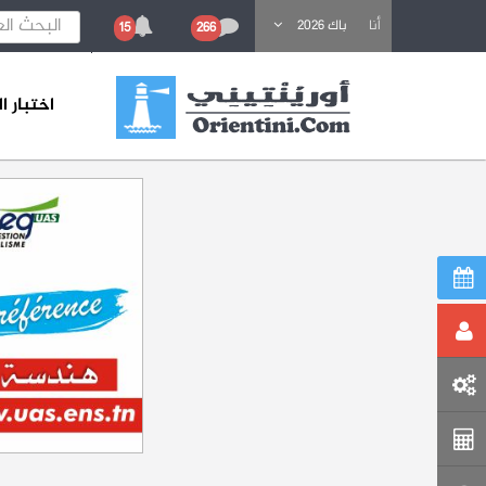
باحث عن تكوين
أنا
باك 2026
15
266
اختبار 