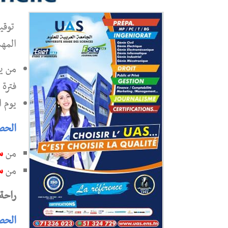
المهن
من يو
فترة 
يوم 
الحصة
من
س
من
س 9
راحة
الحصة