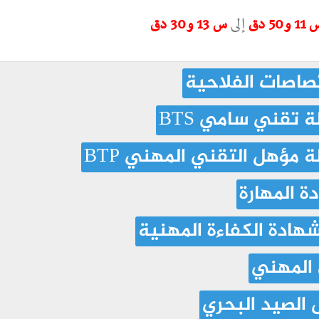
و50 دق
إلى
س 13 و30 دق
صاصات الفلاحية
تقني سامي BTS
مؤهل التقني المهني BTP
 المهارة
ادة الكفاءة المهنية
 المهني
الصيد البحري