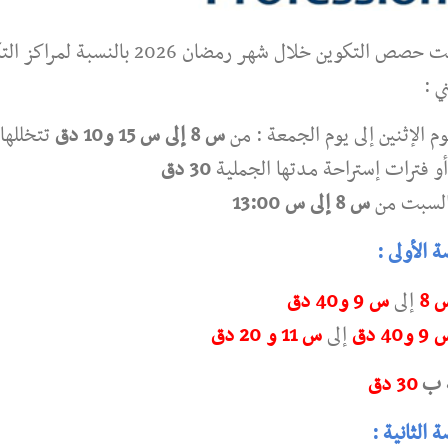
توقيت حصص التكوين خلال شهر رمضان 2026 بالنسبة لم
ي :
م الإثنين إلى يوم الجمعة : من
س 8 إلى س 15 و10 دق
تتخللها
أو فترات إستراحة مدتها الجملية
30 دق
السبت من
س 8 إلى س 13:00
 الأولى :
 8
إلى
س 9 و40 دق
 و40 دق
إلى
س 11 و 20 دق
 ب
30 دق
 الثانية :