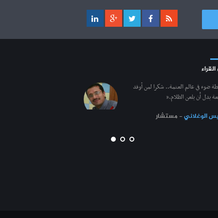
مناظرة الإلتحاق بالتكوين في مستوى مؤهل
17-11
التقني السامي - دورة فيفري 2024
الترشح للماجستير بالمعهد العالي للعلوم
31-07
الإسلامية بالقيروان 2026-2027
روزنامة العطل واختتام السنة التكوينية
04-10
2023-2024
الترشح للماجستير بكلية الصيدلة بالمنستير
31-07
2026-2027
مستجدات السنة التكوينية 2023-2024
20-09
 القراء
مناظرات إنتداب أساتذة التربية البدنية :
31-07
موعد افتتاح السنة التكوينية 2023-2024
14-09
بلاغ خاص بالناجحين في القائمة التكميلية
طة ضوء في عالم العتمة.. شكرا لمن أوقد
ة بدل أن يلعن الظلام.”
تمديد آجال الترشح لمناظرة الدخول
17-07
كل الأخبار
للأكاديميات العسكرية 2023-2024
س الوغلاني
- مستشار
الترشح لمناظرة الالتحاق بالتكوين في مستوى
23-06
مؤهل التقني السامي - دورة سبتمبر 2023
L'Université Arabe des Sciences : Avis à tous les
31-12
étudiant(e)s
200 منحة لطلبة الطب التونسيين في جامعة
12-05
هارفارد ‏الأمريكية‏