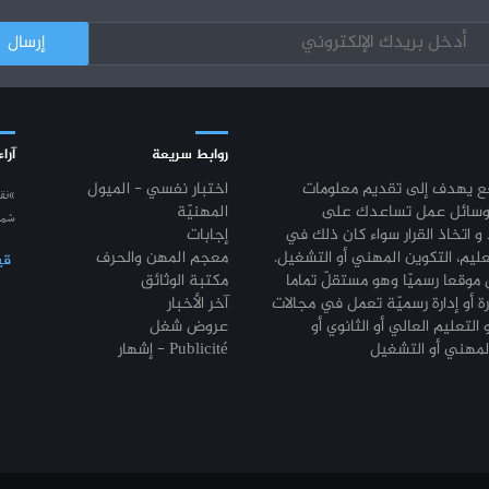
روابط سريعة
آراء
قع يهدف إلى تقديم معلومات
اختبار نفسي - الميول
“نق
وسائل عمل تساعدك على
المهنيّة
شمع
 و اتخاذ القرار سواء كان ذلك في
إجابات
عليم، التكوين المهني أو التشغيل.
معجم المهن والحرف
قي
موقعا رسميّا وهو مستقلّ تماما
مكتبة الوثائق
رة أو إدارة رسميّة تعمل في مجالات
آخر الأخبار
 التعليم العالي أو الثانوي أو
عروض شغل
إشهار - Publicité