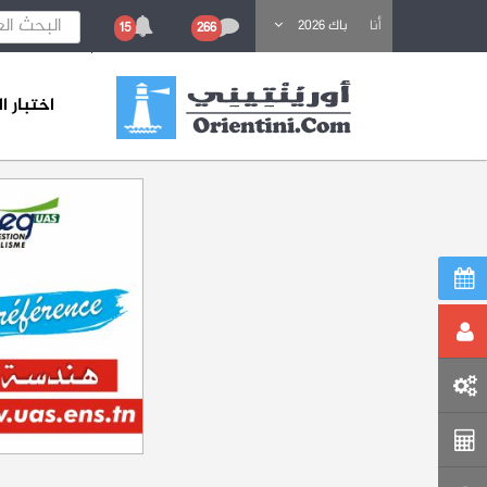
باحث عن تكوين
أنا
باك 2026
15
266
اختبار 