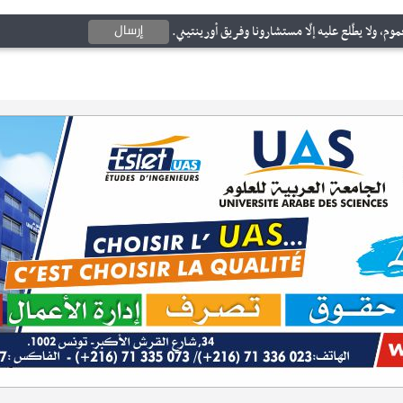
إرسال
وم، ولا يطّلع عليه إلّا مستشارونا وفريق أورينتيني.