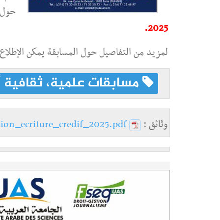
حول ا
2025.
لمزيد من التفاصيل حول المسابقة يمكن الإطلاع ع
مسابقات علمية، ثقافية أ
وثائق :
Annonce_competition_ecriture_credif_2025.pdf