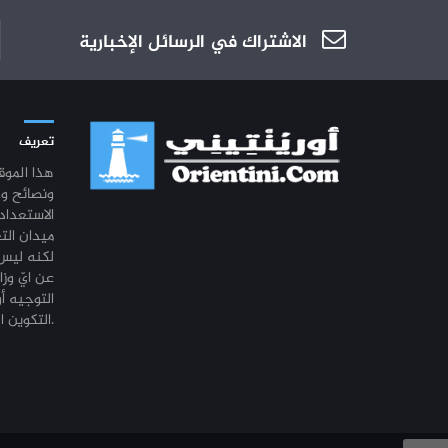
الاشتراك في الرسائل الإخبارية
تعريف
هذا المو
ونصائح و
الاستعداد
ميدان الت
لكنه ليس 
عن ايّ وزا
التوجيه أو
التكوين المهني أو التشغيل.