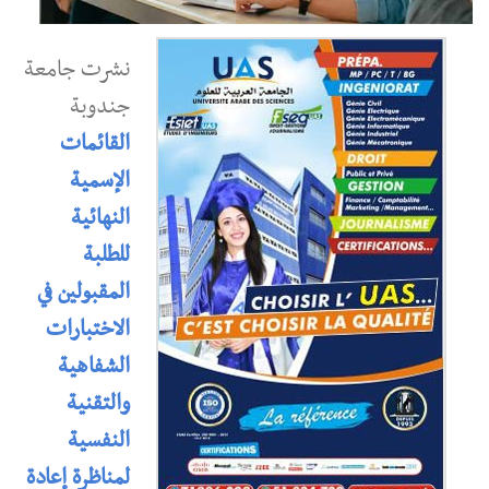
نشرت جامعة
جندوبة
القائمات
الإسمية
النهائية
للطلبة
المقبولين في
الاختبارات
الشفاهية
والتقنية
النفسية
لمناظرة إعادة