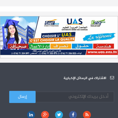
تمديد آجال الترشح لمناظرة الدخول للأكاديميات العسكرية 2023-2024
17-07
الترشح لمناظرة الالتحاق بالتكوين في مستوى مؤهل التقني السامي - دورة
23-06
سبتمبر 2023
L'Université Arabe des Sciences : Avis à tous les étudiant(e)s
31-12
200 منحة لطلبة الطب التونسيين في جامعة هارفارد ‏الأمريكية‏
12-05
الجامعة العربية للعلوم تونس (U.A.S) : عرض لآخر إصدارات دار اليمامة
26-10
دورة تكوينية - الجامعة العربية للعلوم
07-10
الجامعة العربية للعلوم : دورة تكوينية
الاشتراك في الرسائل الإخبارية
03-10
كل الأخبار