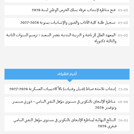
فتح مناظرة لإنتداب عرفاء بسلك الحرس الوطني لسنة 2026
05-08
تسجيل طلبة كلية الآداب والفنون والإنسانيات بمنوبة 2026-2027
05-08
المعهد العالي للرياضة و التربية البدنية بقصر السعيد : ترسيم السنوات الثانية
05-08
والثالثة دكتوراه
تمديد آجال الترشح للماجستير بكلية العلوم بقابس 2026-2027
05-08
كلية العلوم الإقتصادية والتصرف بسوسة : الترشح لماجستير مهني جديد
05-08
أخبار الشركاء
الترشح للماجستير بالمعهد العالي للرياضة والتربية البدنية بصفاقس 2026-
05-08
2027
إنتداب تلامذة ضباط (فتيان وفتيات) بالأكاديميات العسكرية 2026-2027
23-06
نتائج القبول الأولي لمناظرة إنتداب أساتذة التعليم الثانوي والفني والتقني
04-08
مناظرة الإلتحاق بالتكوين في مستوى مؤهل التقني السامي - دورتي سبتمبر
10-06
ونوفمبر 2026
المركز القطاعي للتكوين في الآلية الفلاحية جوقار الفحص :فتح باب الترشح
04-08
لقبول متكونين
النتائج النهائية لمناظرة الإلتحاق بالتكوين في مستوى مؤهل التقني السامي
26-01
فيفري 2026
المركز القطاعي للتكوين في الآلية الفلاحية جوقار الفحص : دورة سبتمبر 2026
04-08