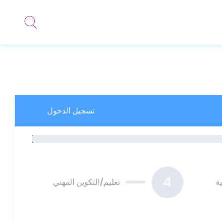
تسجيل الدخول
4
ة
تعليم/التكوين المهني