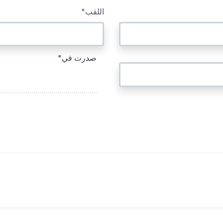
اللقب*
صدرت في*