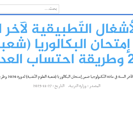
أشغال التّطبيقية لآخر
متحان البكالوريا (شعبة
سنة في مادة التّكنولوجيا ضمن إمتحان البكالوريا (شعبة العلوم التّقنية) لدورة 2026 وطريقة احتساب العدد النهائي
المصدر : وزارة التربية, التاريخ : 27-11-2025