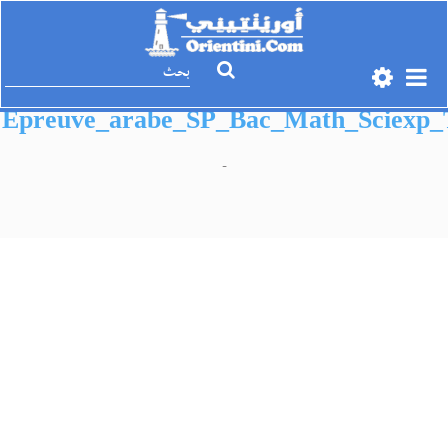
Epreuve_arabe_SP_Bac_Math_Sciexp_
-