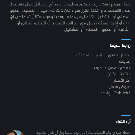
جامعة القيروان : بلاغ خاص بالطلبة منقوصي الوثائق
03-08
هذا الموقع يهدف إلى تقديم معلومات ونصائح ووسائل عمل تساعدك
نتائج مناظرة الإلتحاق بالتكوين في مستوى مؤهل التقني السامي - دورة فيفري
24-01
على الاستعداد و اتخاذ القرار سواء كان ذلك في ميدان التعليم، التكوين
2024
تسجيل طلبة كلية العلوم القانونية والسياسية والإجتماعية بتونس 2026-
03-08
المهني أو التشغيل. لكنه ليس موقعا رسميّا وهو مستقلّ تماما عن ايّ
2027
وزارة أو إدارة رسميّة تعمل في مجالات التوجيه أو التعليم العالي أو
مناظرة إنتداب ضباط إصلاح بوزارة العدل لسنة 2023
21-11
الثانوي أو التكوين المهني أو التشغيل.
تسجيل طلبة المعهد العالي للعلوم التطبيقية والتكنولوجيا بماطر 2026-2027
03-08
مناظرة الإلتحاق بالتكوين في مستوى مؤهل التقني السامي - دورة فيفري 2024
17-11
روابط سريعة
كل الأخبار
روزنامة العطل واختتام السنة التكوينية 2023-2024
04-10
اختبار نفسي - الميول المهنيّة
إجابات
مستجدات السنة التكوينية 2023-2024
20-09
معجم المهن والحرف
مكتبة الوثائق
موعد افتتاح السنة التكوينية 2023-2024
14-09
آخر الأخبار
عروض شغل
تمديد آجال الترشح لمناظرة الدخول للأكاديميات العسكرية 2023-2024
17-07
إشهار - Publicité
الترشح لمناظرة الالتحاق بالتكوين في مستوى مؤهل التقني السامي - دورة
23-06
سبتمبر 2023
L'Université Arabe des Sciences : Avis à tous les étudiant(e)s
31-12
آراء القراء
200 منحة لطلبة الطب التونسيين في جامعة هارفارد ‏الأمريكية‏
12-05
“نقطة ضوء في عالم العتمة.. شكرا لمن أوقد شمعة بدل أن يلعن الظلام.”