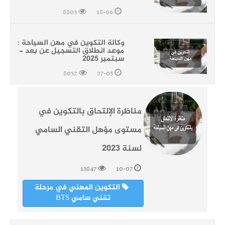
8803
18-06
وكالة التكوين في مهن السياحة :
موعد انطلاق التسجيل عن بعد -
سبتمبر 2025
8052
27-05
مناظرة الإلتحاق بالتكوين في
مستوى مؤهل التقني السامي
لسنة 2023
13847
10-07
التكوين المهني في مرحلة
تقني سامي BTS