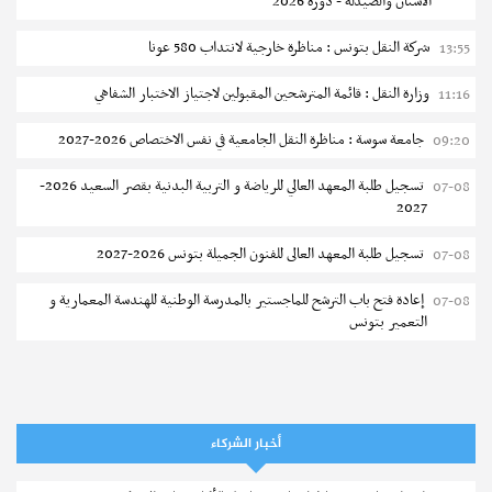
الأسنان والصيدلة - دورة 2026
شركة النقل بتونس : مناظرة خارجية لانتداب 580 عونا
13:55
وزارة النقل : قائمة المترشحين المقبولين لاجتياز الاختبار الشفاهي
11:16
جامعة سوسة : مناظرة النقل الجامعية في نفس الاختصاص 2026-2027
09:20
تسجيل طلبة المعهد العالي للرياضة و التربية البدنية بقصر السعيد 2026-
07-08
2027
تسجيل طلبة المعهد العالى للفنون الجميلة بتونس 2026-2027
07-08
إعادة فتح باب الترشح للماجستير بالمدرسة الوطنية للهندسة المعمارية و
07-08
التعمير بتونس
المناظرات الخصوصية للدخول لمؤسسات تكوين المهندسين 2026-2027
07-08
سحب الاستدعاءات الفردية للاختبار الكتابي لمناظرة إنتداب أساتذة التعليم
07-08
الثانوي والفني والتقني
أخبار الشركاء
المعهد العالي للعلوم التطبيقية والتكنولوجيا بالقيروان : الترشح للماجستير
07-08