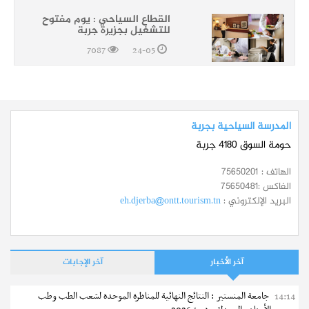
القطاع السياحي : يوم مفتوح
للتشغيل بجزيرة جربة
7087
24-05
المدرسة السياحية بجربة
حومة السوق 4180 جربة
الهاتف :
75650201
الفاكس :
75650481
البريد الإلكتروني :
eh.djerba@ontt.tourism.tn
آخر الأخبار
آخر الإجابات
جامعة المنستير : النتائج النهائية للمناظرة الموحدة لشعب الطب وطب
14:14