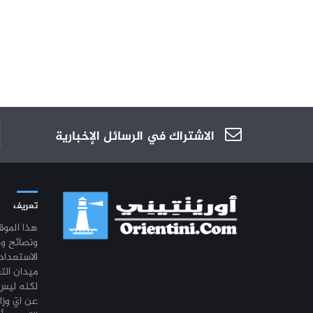
الاشتراك في الرسائل الإخبارية
تعريف
هذا المو
ونصائح و
الاستعداد
ميدان الت
لكنه ليس 
عن ايّ وزا