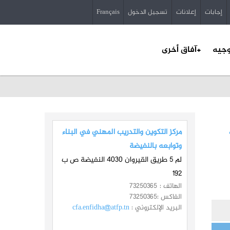
إجابات
إعلانات
تسجيل الدخول
Français
وجيه
+آفاق أخرى
مركز التكوين والتدريب المهني في البناء
وتوابعه بالنفيضة
لم 5 طريق القيروان 4030 النفيضة ص ب
192
الهاتف :
73250365
الفاكس :
73250365
البريد الإلكتروني :
cfa.enfidha@atfp.tn