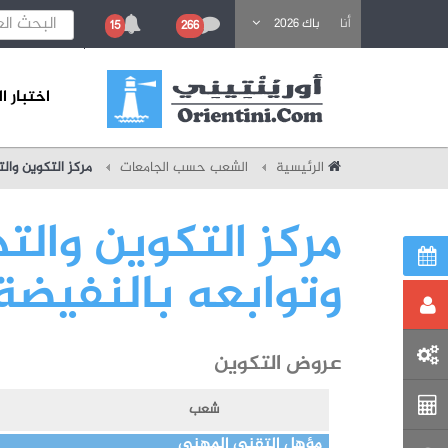
باحث عن تكوين
أنا
باك 2026
15
266
اختبار 
الرئيسية
الشعب حسب الجامعات
مركز التكوين وال
مركز التكوين والت
وتوابعه بالنفيضة
عروض التكوين
شعب
مؤهل التقني المهني