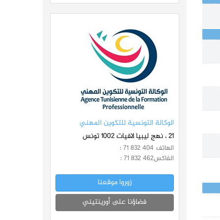
الوكالة التونسية للتكوين المهني
21 ، نهج ليبيا لافيات 1002 تونس
الهاتف
: 71 832 404
الفاكس
: 71 832 462
زوروا موقعنا
فضاؤنا على أورينتيني