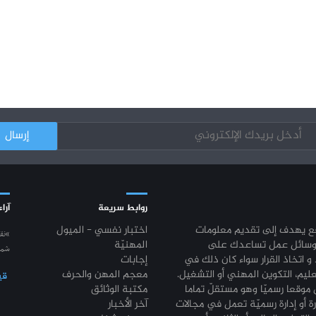
روابط سريعة
آراء
قع يهدف إلى تقديم معلومات
اختبار نفسي - الميول
“نق
وسائل عمل تساعدك على
المهنيّة
شمع
 و اتخاذ القرار سواء كان ذلك في
إجابات
عليم، التكوين المهني أو التشغيل.
معجم المهن والحرف
قي
موقعا رسميّا وهو مستقلّ تماما
مكتبة الوثائق
رة أو إدارة رسميّة تعمل في مجالات
آخر الأخبار