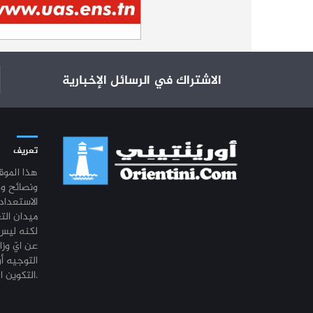
الاشتراك في الرسائل الإخبارية
تعريف
هذا المو
ونصائح و
الاستعداد
ميدان الت
لكنه ليس 
عن ايّ وزا
التوجيه أو
التكوين المهني أو التشغيل.