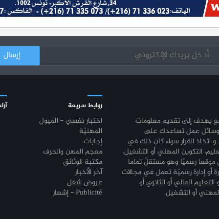
روابط سريعة
آراء
قع يهدف إلى تقديم معلومات
اختبار نفسي - الميول
وسائل عمل تساعدك على
المهنيّة
 و اتخاذ القرار سواء كان ذلك في
إجابات
عليم، التكوين المهني أو التشغيل.
معجم المهن والحرف
موقعا رسميّا وهو مستقلّ تماما
مكتبة الوثائق
رة أو إدارة رسميّة تعمل في مجالات
آخر الأخبار
 التعليم العالي أو الثانوي أو
عروض شغل
إشهار - Publicité