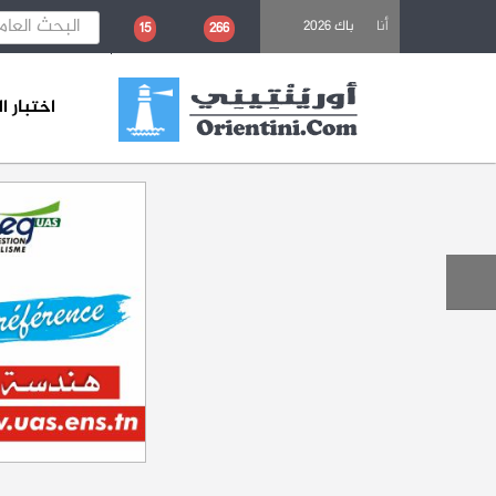
باحث عن تكوين
أنا
باك 2026
15
266
اختبار 