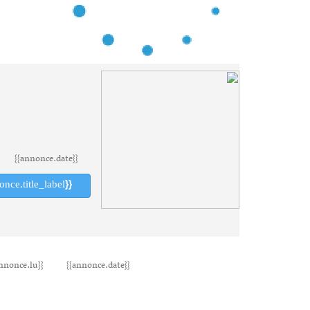
{{annonce.date}}
{{annonce.title_label}}
{{annonce.lu}}
{{annonce.date}}