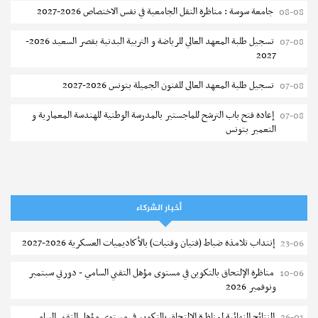
جامعة سوسة : مناظرة النقل الجامعية في نفس الاختصاص 2026-2027
08-08
تسجيل طلبة المعهد العالي للرياضة و التربية البدنية بقصر السعيد 2026-
07-08
2027
تسجيل طلبة المعهد العالى للفنون الجميلة بتونس 2026-2027
07-08
إعادة فتح باب الترشح للماجستير بالمدرسة الوطنية للهندسة المعمارية و
07-08
التعمير بتونس
المناظرات الخصوصية للدخول لمؤسسات تكوين المهندسين 2026-2027
07-08
سحب الاستدعاءات الفردية للاختبار الكتابي لمناظرة إنتداب أساتذة التعليم
07-08
الثانوي والفني والتقني
أخبار الشركاء
المعهد العالي للعلوم التطبيقية والتكنولوجيا بالقيروان : الترشح للماجستير
07-08
إنتداب تلامذة ضباط (فتيان وفتيات) بالأكاديميات العسكرية 2026-2027
23-06
2026-2027
مناظرة الإلتحاق بالتكوين في مستوى مؤهل التقني السامي - دورتي سبتمبر
10-06
الترشح للماجستير بالمعهد العالي لمهن الموضة بالمنستير 2026-2027
06-08
ونوفمبر 2026
سحب إستدعاء مناظرة إعادة التوجيه أوت 2026 - جامعة سوسة
06-08
النتائج النهائية لمناظرة الإلتحاق بالتكوين في مستوى مؤهل التقني السامي
26-01