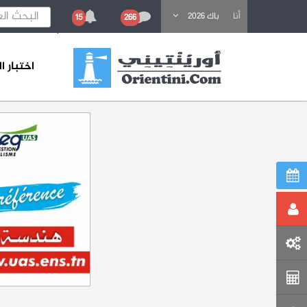
باحث عن تكوين
أنا
باك 2026
15
266
اختبار 