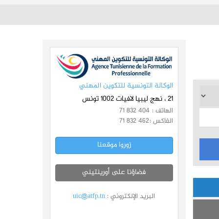
الوكالة التونسية للتكوين المهني
21 ، نهج ليبيا لافيات 1002 تونس
الهاتف :
71 832 404
الفاكس :
71 832 462
زوروا موقعنا
فضاؤنا على أورينتيني
البريد الإلكتروني :
uic@atfp.tn