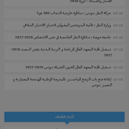
الأسنان والصيدلة - دورة 2026
شركة النقل بتونس : مناظرة خارجية لانتداب 580 عونا
08-08
وزارة النقل : قائمة المترشحين المقبولين لاجتياز الاختبار الشفاهي
08-08
جامعة سوسة : مناظرة النقل الجامعية في نفس الاختصاص 2026-2027
08-08
تسجيل طلبة المعهد العالي للرياضة و التربية البدنية بقصر السعيد 2026-
07-08
2027
تسجيل طلبة المعهد العالى للفنون الجميلة بتونس 2026-2027
07-08
إعادة فتح باب الترشح للماجستير بالمدرسة الوطنية للهندسة المعمارية و
07-08
التعمير بتونس
المناظرات الخصوصية للدخول لمؤسسات تكوين المهندسين 2026-2027
07-08
سحب الاستدعاءات الفردية للاختبار الكتابي لمناظرة إنتداب أساتذة التعليم
07-08
الثانوي والفني والتقني
أخبار الشركاء
المعهد العالي للعلوم التطبيقية والتكنولوجيا بالقيروان : الترشح للماجستير
07-08