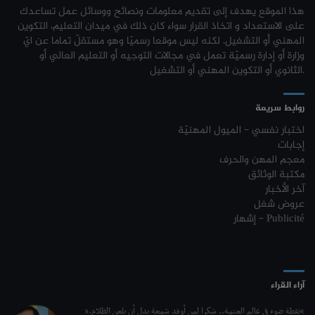
جامعة القيروان : بلاغ خاص بالطلبة منقوصي الوثائق
03-08
هذا الموقع يهدف إلى تقديم معلومات ونصائح ووسائل عمل تساعدك
نتائج مناظرة الإلتحاق بالتكوين في مستوى مؤهل التقني السامي - دورة فيفري
24-01
على الاستعداد و اتخاذ القرار سواء كان ذلك في ميدان التعليم، التكوين
2024
تسجيل طلبة كلية العلوم القانونية والسياسية والإجتماعية بتونس 2026-
03-08
المهني أو التشغيل. لكنه ليس موقعا رسميّا وهو مستقلّ تماما عن ايّ
2027
وزارة أو إدارة رسميّة تعمل في مجالات التوجيه أو التعليم العالي أو
مناظرة إنتداب ضباط إصلاح بوزارة العدل لسنة 2023
21-11
الثانوي أو التكوين المهني أو التشغيل.
تسجيل طلبة المعهد العالي للعلوم التطبيقية والتكنولوجيا بماطر 2026-2027
03-08
مناظرة الإلتحاق بالتكوين في مستوى مؤهل التقني السامي - دورة فيفري 2024
17-11
روابط سريعة
كل الأخبار
روزنامة العطل واختتام السنة التكوينية 2023-2024
04-10
اختبار نفسي - الميول المهنيّة
إجابات
مستجدات السنة التكوينية 2023-2024
20-09
معجم المهن والحرف
مكتبة الوثائق
موعد افتتاح السنة التكوينية 2023-2024
14-09
آخر الأخبار
عروض شغل
تمديد آجال الترشح لمناظرة الدخول للأكاديميات العسكرية 2023-2024
17-07
إشهار - Publicité
الترشح لمناظرة الالتحاق بالتكوين في مستوى مؤهل التقني السامي - دورة
23-06
سبتمبر 2023
L'Université Arabe des Sciences : Avis à tous les étudiant(e)s
31-12
آراء القراء
200 منحة لطلبة الطب التونسيين في جامعة هارفارد ‏الأمريكية‏
12-05
“نقطة ضوء في عالم العتمة.. شكرا لمن أوقد شمعة بدل أن يلعن الظلام.”