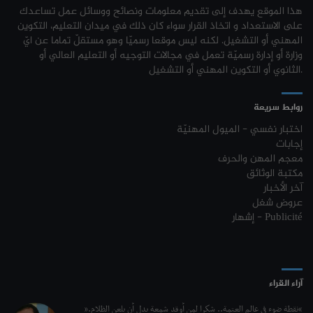
جامعة القيروان : بلاغ خاص بالطلبة منقوصي الوثائق
03-08
هذا الموقع يهدف إلى تقديم معلومات ونصائح ووسائل عمل تساعدك
نتائج مناظرة الإلتحاق بالتكوين في مستوى مؤهل التقني السامي - دورة فيفري
24-01
على الاستعداد و اتخاذ القرار سواء كان ذلك في ميدان التعليم، التكوين
2024
تسجيل طلبة كلية العلوم القانونية والسياسية والإجتماعية بتونس 2026-
03-08
المهني أو التشغيل. لكنه ليس موقعا رسميّا وهو مستقلّ تماما عن ايّ
2027
وزارة أو إدارة رسميّة تعمل في مجالات التوجيه أو التعليم العالي أو
مناظرة إنتداب ضباط إصلاح بوزارة العدل لسنة 2023
21-11
الثانوي أو التكوين المهني أو التشغيل.
تسجيل طلبة المعهد العالي للعلوم التطبيقية والتكنولوجيا بماطر 2026-2027
03-08
مناظرة الإلتحاق بالتكوين في مستوى مؤهل التقني السامي - دورة فيفري 2024
17-11
روابط سريعة
كل الأخبار
روزنامة العطل واختتام السنة التكوينية 2023-2024
04-10
اختبار نفسي - الميول المهنيّة
إجابات
مستجدات السنة التكوينية 2023-2024
20-09
معجم المهن والحرف
مكتبة الوثائق
موعد افتتاح السنة التكوينية 2023-2024
14-09
آخر الأخبار
عروض شغل
تمديد آجال الترشح لمناظرة الدخول للأكاديميات العسكرية 2023-2024
17-07
إشهار - Publicité
الترشح لمناظرة الالتحاق بالتكوين في مستوى مؤهل التقني السامي - دورة
23-06
سبتمبر 2023
L'Université Arabe des Sciences : Avis à tous les étudiant(e)s
31-12
آراء القراء
200 منحة لطلبة الطب التونسيين في جامعة هارفارد ‏الأمريكية‏
12-05
“نقطة ضوء في عالم العتمة.. شكرا لمن أوقد شمعة بدل أن يلعن الظلام.”