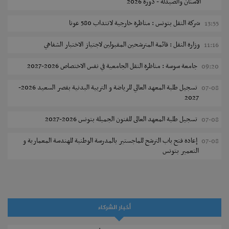
الأسنان والصيدلة - دورة 2026
شركة النقل بتونس : مناظرة خارجية لانتداب 580 عونا
13:55
وزارة النقل : قائمة المترشحين المقبولين لاجتياز الاختبار الشفاهي
11:16
جامعة سوسة : مناظرة النقل الجامعية في نفس الاختصاص 2026-2027
09:20
تسجيل طلبة المعهد العالي للرياضة و التربية البدنية بقصر السعيد 2026-
07-08
2027
تسجيل طلبة المعهد العالى للفنون الجميلة بتونس 2026-2027
07-08
إعادة فتح باب الترشح للماجستير بالمدرسة الوطنية للهندسة المعمارية و
07-08
التعمير بتونس
المناظرات الخصوصية للدخول لمؤسسات تكوين المهندسين 2026-2027
07-08
سحب الاستدعاءات الفردية للاختبار الكتابي لمناظرة إنتداب أساتذة التعليم
07-08
الثانوي والفني والتقني
أخبار الشركاء
المعهد العالي للعلوم التطبيقية والتكنولوجيا بالقيروان : الترشح للماجستير
07-08