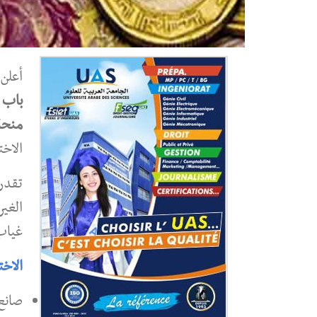
أعلن
باب 
منحة 
الاخ
غياب
الاخت
صانع 