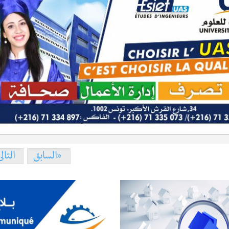
السابق
التال