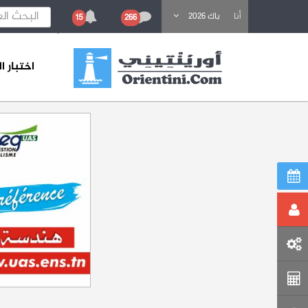
باحث عن تكوين
أنا
باك 2026
15
266
اختبار 