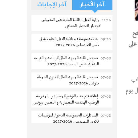
آخر الأخبار
آخر الإجابات
وزارة النقل : قائمة المترشحين المقبولين
11:16
لاجتياز الاختبار الشفاهي
ح
جامعة سوسة : مناظرة النقل الجامعية في
09:20
على
نفس الاختصاص 2026-2027
تسجيل طلبة المعهد العالي للرياضة و التربية
07-08
البدنية بقصر السعيد 2026-2027
تسجيل طلبة المعهد العالى للفنون الجميلة
07-08
لغياب
بتونس 2026-2027
خصم مبلغ من المنحة بما يقدر ب 1/30 لكل يوم
إعادة فتح باب الترشح للماجستير بالمدرسة
07-08
الوطنية للهندسة المعمارية و التعمير بتونس
المناظرات الخصوصية للدخول لمؤسسات
07-08
تكوين المهندسين 2026-2027
سحب الاستدعاءات الفردية للاختبار الكتابي
07-08