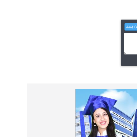
L'Université Arabe des Sciences : Avis à tous les
31-12
étudiant(e)s
200 منحة لطلبة الطب التونسيين في جامعة
12-05
هارفارد ‏الأمريكية‏
ن بعد
الجامعة العربية للعلوم تونس (U.A.S) :
26-10
عرض لآخر إصدارات دار اليمامة
دورة تكوينية - الجامعة العربية للعلوم
07-10
الجامعة العربية للعلوم : دورة تكوينية
03-10