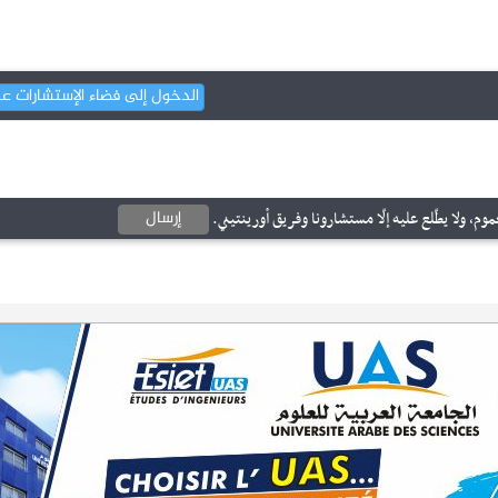
الدخول إلى فضاء الإستشارات ع
إرسال
وم، ولا يطّلع عليه إلّا مستشارونا وفريق أورينتيني.