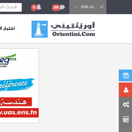
باحث عن تكوين
أنا
باك 2026
15
266
اختبار 