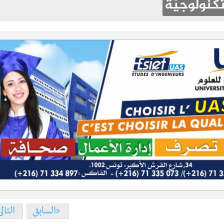
تّكنولوجيّة
السابق
التال