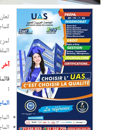
تعلن 
للماجستير
لمزيد
الملف
آخر أج
قائمة
:
الماج
الماج
الماج