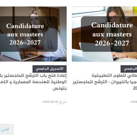
الجامعي
التسجيل الجامعي
عالي للعلوم التطبيقية
إعادة فتح باب الترشح للماجستير ب
جيا بالقيروان : الترشح للماجستير
الوطنية للهندسة المعمارية و التعم
بتونس
نشر في
07-08-2026
الخبر ا