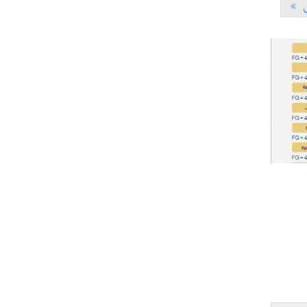
ى
L'Université Arabe des Sciences : Avis à tous les
31-12
étudiant(e)s
200 منحة لطلبة الطب التونسيين في جامعة
12-05
هارفارد ‏الأمريكية‏
الجامعة العربية للعلوم تونس (U.A.S) :
26-10
عرض لآخر إصدارات دار اليمامة
دورة تكوينية - الجامعة العربية للعلوم
07-10
الجامعة العربية للعلوم : دورة تكوينية
03-10