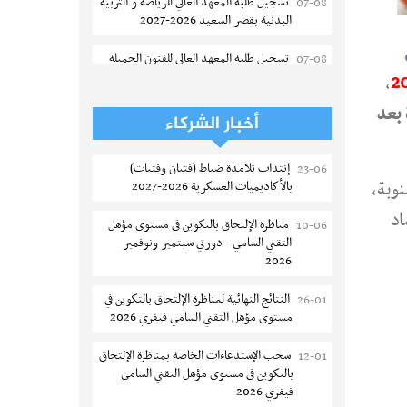
تسجيل طلبة المعهد العالي للرياضة و التربية
07-08
البدنية بقصر السعيد 2026-2027
تسجيل طلبة المعهد العالى للفنون الجميلة
07-08
بتونس 2026-2027
،
احدة بعد
إعادة فتح باب الترشح للماجستير بالمدرسة
07-08
أخبار الشركاء
الوطنية للهندسة المعمارية و التعمير بتونس
إنتداب تلامذة ضباط (فتيان وفتيات)
23-06
المناظرات الخصوصية للدخول لمؤسسات
07-08
وبة،
بالأكاديميات العسكرية 2026-2027
تكوين المهندسين 2026-2027
اد
مناظرة الإلتحاق بالتكوين في مستوى مؤهل
10-06
سحب الاستدعاءات الفردية للاختبار الكتابي
07-08
التقني السامي - دورتي سبتمبر ونوفمبر
لمناظرة إنتداب أساتذة التعليم الثانوي والفني
2026
والتقني
النتائج النهائية لمناظرة الإلتحاق بالتكوين في
26-01
المعهد العالي للعلوم التطبيقية والتكنولوجيا
07-08
مستوى مؤهل التقني السامي فيفري 2026
بالقيروان : الترشح للماجستير 2026-2027
سحب الإستدعاءات الخاصة بمناظرة الإلتحاق
12-01
الترشح للماجستير بالمعهد العالي لمهن
06-08
بالتكوين في مستوى مؤهل التقني السامي
الموضة بالمنستير 2026-2027
فيفري 2026