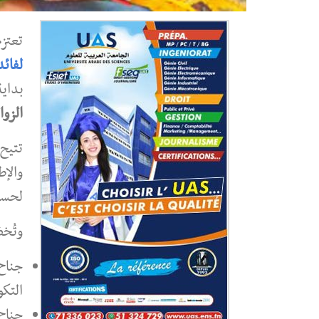
تعتز
لفائد
بداي
الزوال (0
تتيح 
والإط
لحسن
وتُخ
جناح
التكو
جناح