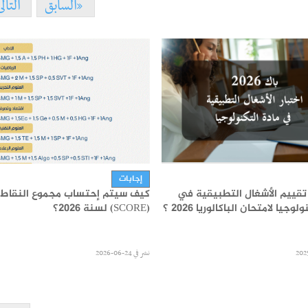
السابق
التال
إجابات
تقييم الأشغال التطبيقية في
كيف سيتم إحتساب مجموع النقاط
وجيا لامتحان الباكالوريا 2026 ؟
(SCORE) لسنة 2026؟
نشر في
24-06-2026