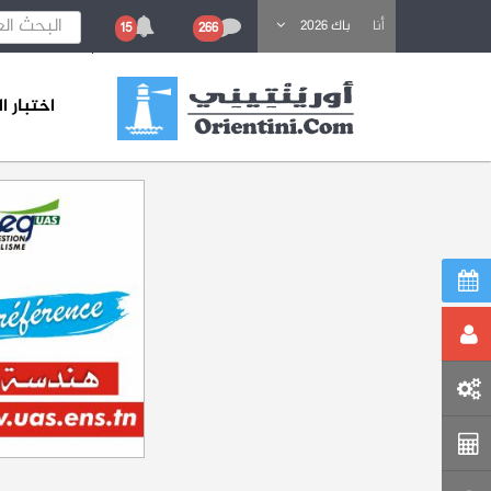
باحث عن تكوين
أنا
باك 2026
15
266
اختبار 