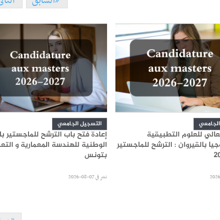
السابق
التال
الجامعي
التسجيل الجامعي
عالي للعلوم التطبيقية
إعادة فتح باب الترشح للماجستير ب
جيا بالقيروان : الترشح للماجستير
الوطنية للهندسة المعمارية و التعم
بتونس
نشر في
07-08-2026