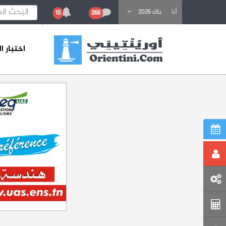
باحث عن تكوين
أنا
باك 2026
15
266
اختبار 