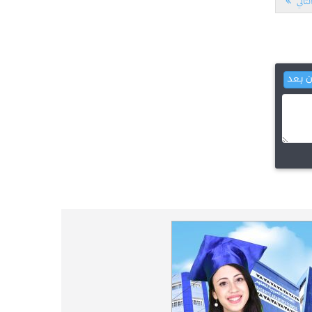
لتالي
L'Université Arabe des Sciences : Avis à tous les
31-12
étudiant(e)s
200 منحة لطلبة الطب التونسيين في جامعة
12-05
هارفارد ‏الأمريكية‏
ن بعد
الجامعة العربية للعلوم تونس (U.A.S) :
26-10
عرض لآخر إصدارات دار اليمامة
دورة تكوينية - الجامعة العربية للعلوم
07-10
الجامعة العربية للعلوم : دورة تكوينية
03-10