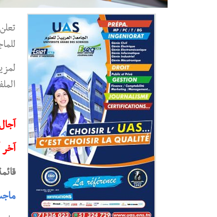
تعلن 
للماجستير
لمزيد
الملف
آجال الت
آخر أج
قائمة
ماجس