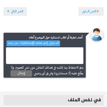
الخبر السابق
الخبر التالي
أضف تعليقا أو اطلب استشارة حول الموضوع أعلاه
الدخول إلى فضاء الإستشارات عن بعد
مستجدات
تمديد آجال الترشح لمناظرة الإلتحاق بشعبة الرياضة 2026-2027
إجابات
يتمّ الاحتفاظ بما تكتبه في فضائك الخاصّ دون نشر للعموم، ولا
كيف يتم تقديم مطالب التوجيه للإلتحاق بالتعليم الثانوي الرياضي؟
إرسال
يطّلع عليه إلّا مستشارونا وفريق أورينتيني.
نشر في
07-07-2026 – مطالعات : 980
نشر في
07-01-2017 – مطالعات : 31656
في نفس الملف