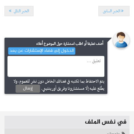
الخبر السابق
الخبر التالي
مستجدات
أضف تعليقا أو اطلب استشارة حول الموضوع أعلاه
جامعة تونس : الترشح للحصول على منح دراسية بدولة الإمارات
الدخول إلى فضاء الإستشارات عن بعد
العربية المتحدة
إجابات
كيف يتم احتساب معدلات المترشحين لمناظرة السيزيام؟
نشر في
24-07-2026
يتمّ الاحتفاظ بما تكتبه في فضائك الخاصّ دون نشر للعموم، ولا
إرسال
يطّلع عليه إلّا مستشارونا وفريق أورينتيني.
نشر في
17-05-2024
في نفس الملف