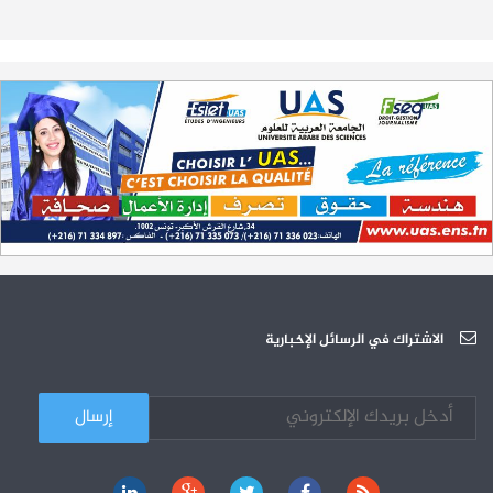
تمديد آجال الترشح لمناظرة الدخول للأكاديميات العسكرية 2023-2024
17-07
الترشح لمناظرة الالتحاق بالتكوين في مستوى مؤهل التقني السامي - دورة
23-06
سبتمبر 2023
L'Université Arabe des Sciences : Avis à tous les étudiant(e)s
31-12
200 منحة لطلبة الطب التونسيين في جامعة هارفارد ‏الأمريكية‏
12-05
الجامعة العربية للعلوم تونس (U.A.S) : عرض لآخر إصدارات دار اليمامة
26-10
دورة تكوينية - الجامعة العربية للعلوم
07-10
الجامعة العربية للعلوم : دورة تكوينية
الاشتراك في الرسائل الإخبارية
03-10