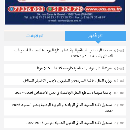
إجابات
ما هي آجال الترشح لدورة المتفوقين في التوجيه الجامعي بعد
نشر في
30-07-2026
البكالوريا - دورة 2024 ؟
نشر في
30-05-2024
آخر الأخبار
آخر الإجابات
جامعة المنستير : النتائج النهائية للمناظرة الموحدة لشعب الطب وطب
08-08
الأسنان والصيدلة - دورة 2026
شركة النقل بتونس : مناظرة خارجية لانتداب 580 عونا
08-08
وزارة النقل : قائمة المترشحين المقبولين لاجتياز الاختبار الشفاهي
08-08
مستجدات
جامعة سوسة : مناظرة النقل الجامعية في نفس الاختصاص 2026-2027
08-08
جامعة تونس : الترشح للحصول على منح دراسية بدولة الإمارات
العربية المتحدة
تسجيل طلبة المعهد العالي للرياضة و التربية البدنية بقصر السعيد 2026-
07-08
2027
إجابات
كيف يتم احتساب معدلات المترشحين لمناظرة السيزيام؟
نشر في
24-07-2026
تسجيل طلبة المعهد العالى للفنون الجميلة بتونس 2026-2027
07-08