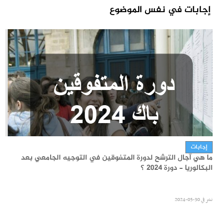
إجابات في نفس الموضوع
التسجيل الجامعي
الترشح للماجستير بكلية الطب بتونس 2026-2027
إجابات
ما هي آجال الترشح لدورة المتفوقين في التوجيه الجامعي بعد
نشر في
30-07-2026
البكالوريا - دورة 2024 ؟
نشر في
30-05-2024