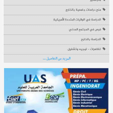
ماجستير
منح دراسات جامعية بالخارج
التسجيل الجامعي
الدراسة في الولايات المتحدة الأمريكية
تمديد آجال الترشح للماجستير بالمعهد العالى للتصرف بسوسة
2026-2027
فرص في المجتمع المدني
الدراسة بالخارج
إجابات
ماهي الشهادات الوطنية للتعليم العالي بتونس ؟
نشر في
23-07-2026
تظاهرات - توجيه وتشغيل
المزيد من التفاصيل ...
نشر في
04-07-2023