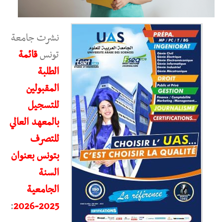
نشرت جامعة
تونس
قائمة
الطلبة
المقبولين
للتسجيل
بالمعهد العالي
للتصرف
بتونس بعنوان
السنة
الجامعية
:
2025-2026