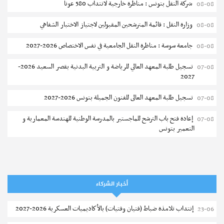
شركة النقل بتونس : مناظرة خارجية لانتداب 580 عونا
08-08
مستجدات
وزارة النقل : قائمة المترشحين المقبولين لاجتياز الاختبار الشفاهي
08-08
جامعة تونس المنار : مناظرة النقل الجامعية في نفس الاختصاص
2026-2027
جامعة سوسة : مناظرة النقل الجامعية في نفس الاختصاص 2026-2027
08-08
تسجيل طلبة المعهد العالي للرياضة و التربية البدنية بقصر السعيد 2026-
07-08
نشر في
31-07-2026
2027
تسجيل طلبة المعهد العالى للفنون الجميلة بتونس 2026-2027
07-08
إعادة فتح باب الترشح للماجستير بالمدرسة الوطنية للهندسة المعمارية و
07-08
التعمير بتونس
المناظرات الخصوصية للدخول لمؤسسات تكوين المهندسين 2026-2027
07-08
سحب الاستدعاءات الفردية للاختبار الكتابي لمناظرة إنتداب أساتذة التعليم
07-08
الثانوي والفني والتقني
أخبار الشركاء
المعهد العالي للعلوم التطبيقية والتكنولوجيا بالقيروان : الترشح للماجستير
07-08
التسجيل الجامعي
إنتداب تلامذة ضباط (فتيان وفتيات) بالأكاديميات العسكرية 2026-2027
23-06
2026-2027
مناظرة النقل إلى المعاهد العليا للدراسات التكنولوجية لسنة 2026