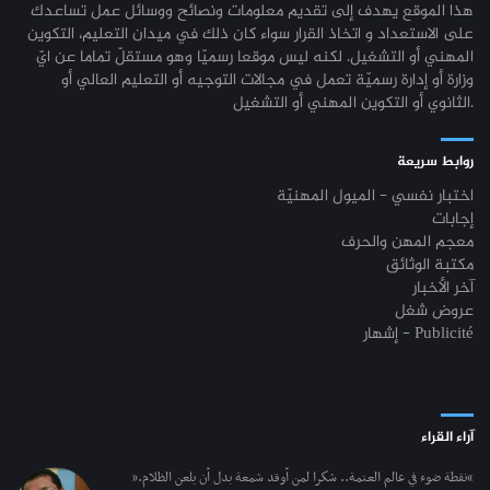
هذا الموقع يهدف إلى تقديم معلومات ونصائح ووسائل عمل تساعدك
على الاستعداد و اتخاذ القرار سواء كان ذلك في ميدان التعليم، التكوين
المهني أو التشغيل. لكنه ليس موقعا رسميّا وهو مستقلّ تماما عن ايّ
وزارة أو إدارة رسميّة تعمل في مجالات التوجيه أو التعليم العالي أو
الثانوي أو التكوين المهني أو التشغيل.
روابط سريعة
اختبار نفسي - الميول المهنيّة
إجابات
معجم المهن والحرف
مكتبة الوثائق
آخر الأخبار
عروض شغل
إشهار - Publicité
آراء القراء
“نقطة ضوء في عالم العتمة.. شكرا لمن أوقد شمعة بدل أن يلعن الظلام.”