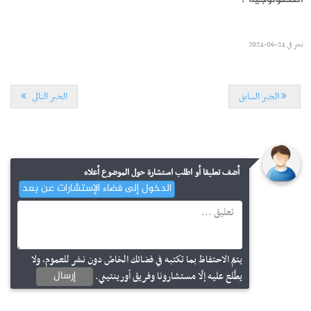
نشر في
24-06-2024
الخبر السابق
الخبر التالي
التسجيل الجامعي
أضف تعليقا أو اطلب استشارة حول الموضوع أعلاه
مناظرة النقل إلى المعاهد العليا للدراسات التكنولوجية لسنة 2026
الدخول إلى فضاء الإستشارات عن بعد
إجابات
ما هي الوثائق اللازمة من أجل تقديم مطلب نقلة جامعية للطلبة
نشر في
29-07-2026
يتمّ الاحتفاظ بما تكتبه في فضائك الخاصّ دون نشر للعموم، ولا
التونسيين ؟
إرسال
يطّلع عليه إلّا مستشارونا وفريق أورينتيني.
نشر في
31-07-2017