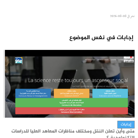
نشر في
08-08-2026
إجابات في نفس الموضوع
مستجدات
جامعة تونس المنار : مناظرة النقل الجامعية في نفس الاختصاص
2026-2027
إجابات
متى وأين تعلن النقل ومختلف مناظرات المعاهد العليا للدراسات
نشر في
31-07-2026
التكنولوجية ؟