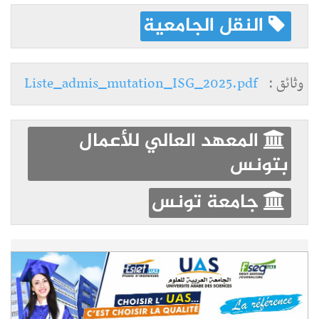
النقل الجامعية
وثائق :
Liste_admis_mutation_ISG_2025.pdf
المعهد العالي للأعمال
بتونس
جامعة تونس