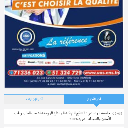
التسجيل الجامعي
المعهد العالي للبيوتكنولوجيا بالمنستير : الترشح للماجستير (دورة
ثانية)
نشر في
19-09-2025
آخر الأخبار
آخر الإجابات
جامعة المنستير : النتائج النهائية للمناظرة الموحدة لشعب الطب وطب
08-08
الأسنان والصيدلة - دورة 2026