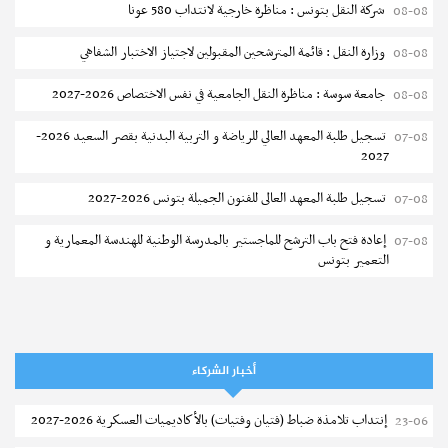
شركة النقل بتونس : مناظرة خارجية لانتداب 580 عونا
08-08
وزارة النقل : قائمة المترشحين المقبولين لاجتياز الاختبار الشفاهي
08-08
جامعة سوسة : مناظرة النقل الجامعية في نفس الاختصاص 2026-2027
08-08
التسجيل الجامعي
تسجيل طلبة المعهد العالي للرياضة و التربية البدنية بقصر السعيد 2026-
07-08
تمديد آجال الترشح للماجستير بالمعهد الوطني للشغل والدراسات
2027
الإجتماعية بتونس
تسجيل طلبة المعهد العالى للفنون الجميلة بتونس 2026-2027
07-08
نشر في
18-07-2026
إعادة فتح باب الترشح للماجستير بالمدرسة الوطنية للهندسة المعمارية و
07-08
التعمير بتونس
المناظرات الخصوصية للدخول لمؤسسات تكوين المهندسين 2026-2027
07-08
سحب الاستدعاءات الفردية للاختبار الكتابي لمناظرة إنتداب أساتذة التعليم
07-08
الثانوي والفني والتقني
أخبار الشركاء
المعهد العالي للعلوم التطبيقية والتكنولوجيا بالقيروان : الترشح للماجستير
07-08
إنتداب تلامذة ضباط (فتيان وفتيات) بالأكاديميات العسكرية 2026-2027
23-06
2026-2027