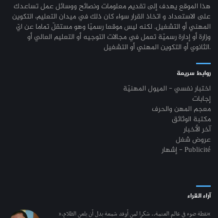
هذا الموقع يهدف إلى تقديم معلومات ونصائح ووسائل عمل تساعدك
على الاستعداد و اتخاذ القرار سواء كان ذلك في ميدان التعليم، التكوين
المهني أو التشغيل. لكنه ليس موقعا رسميّا وهو مستقلّ تماما عن ايّ
وزارة أو إدارة رسميّة تعمل في مجالات التوجيه أو التعليم العالي أو
الثانوي أو التكوين المهني أو التشغيل.
روابط سريعة
اختبار نفسي - الميول المهنيّة
إجابات
معجم المهن والحرف
مكتبة الوثائق
آخر الأخبار
عروض شغل
إشهار - Publicité
آراء القراء
“نقطة ضوء في عالم العتمة.. شكرا لمن أوقد شمعة بدل أن يلعن الظلام.”