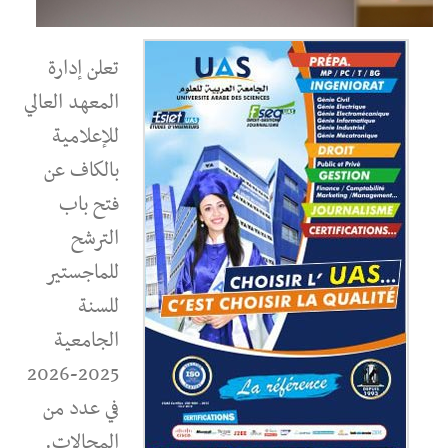
تعلن إدارة
المعهد العالي
للإعلامية
بالكاف عن
فتح باب
الترشح
للماجستير
للسنة
الجامعية
2025-2026
في عدد من
المجالات.