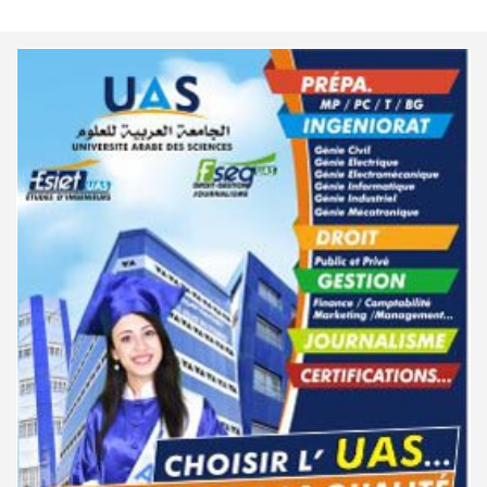
التسجيل الجامعي
المدرسة العليا لعلوم وتقنيات الصحة بصفاقس : الترشح
للماجستير(دورة ثانية)
نشر في
20-09-2025